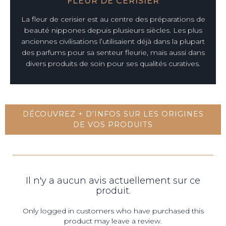
FLEUR DE CERISIER
La fleur de cerisier est au centre des préparations de
beauté nippones depuis plusieurs siècles. Les plus
anciennes civilisations l’utilisaient déjà dans la plupart
des parfums pour sa senteur fleurie, mais aussi dans
divers produits de soin pour ses qualités curatives.
DÉCOUVREZ + D’INFOS SUR LES ORIGINES
DE VOS PRODUITS
Il n'y a aucun avis actuellement sur ce
produit.
Only logged in customers who have purchased this
product may leave a review.