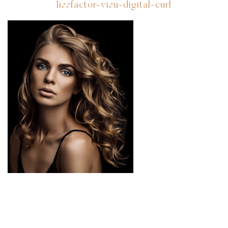
lissfactor-visu-digital-curl